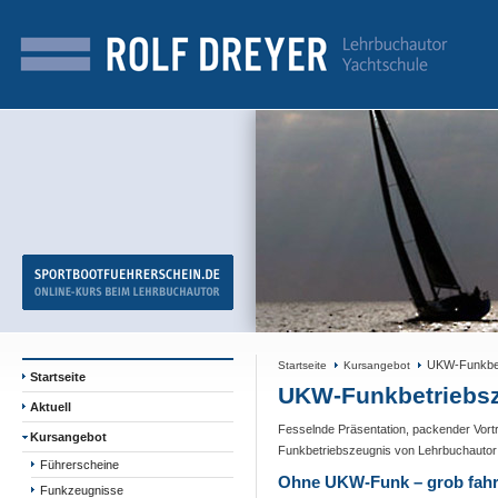
UKW-Funkbet
Startseite
Kursangebot
Startseite
UKW-Funkbetriebsz
Aktuell
Fesselnde Präsentation, packender Vort
Kursangebot
Funkbetriebszeugnis von Lehrbuchauto
Führerscheine
Ohne UKW-Funk – grob fahr
Funkzeugnisse