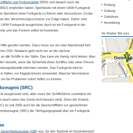
hifffahrt und Hydrographie
(BSH) und danach auch die
Prüfung
BSU) empfohlen haben, Sportboote mit einem UKW-Funkgerät
Geltung
, ein Sportboot ohne Funkgerät zu führen oder einzusetzen. Grobe
Gebühren
lust des Versicherungsschutzes zur Folge haben. Daher sind
Anmeldung
em UKW-Funkgerät ausgerüstet. Auch ist ein Funkgerät in der
andy und das Funken selbst ist kostenlos.
So finden Sie uns
Hilfe gerufen werden. Dazu muss nur ein roter Alarmknopf fünf
cher DSC-Notalarm geht nicht nur an die nächste
 an alle Schiffe in der Nähe. Das kann ein Handy nicht leisten. Aber
e» besteht, wenn die Sicherheit eines Schiffes oder einer Person
ttungsleitstelle informiert werden. Das Funkgerät wird im
. in Häfen, vor Klappbrücken) verwendet. Manche Vercharterer
, um bei Problemen sofort helfen zu können.
bzeugnis (SRC)
ät ausgerüstet sind, aber muss der Schiffsführer zumindest ein
n (auch wenn das Gerät nicht benutzt wird). Denn der Erwerb
ist seit 2005 auch für die Sportschifffahrt zur gesetzlichen
riebzeugnis (SRC) die “Verfügungsgewalt über ein Funkgerät
se
Sprechfunkzeugnis (UBI)
aus, für den Seefunk im Küstenbereich