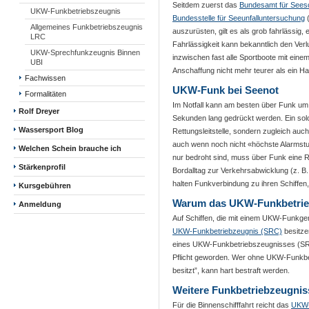
Seitdem zuerst das
Bundesamt für Seesc
UKW-Funkbetriebszeugnis
Bundesstelle für Seeunfalluntersuchung
(
Allgemeines Funkbetriebszeugnis
auszurüsten, gilt es als grob fahrlässig
LRC
Fahrlässigkeit kann bekanntlich den Ver
UKW-Sprechfunkzeugnis Binnen
inzwischen fast alle Sportboote mit ein
UBI
Anschaffung nicht mehr teurer als ein H
Fachwissen
UKW-Funk bei Seenot
Formalitäten
Im Notfall kann am besten über Funk um 
Rolf Dreyer
Sekunden lang gedrückt werden. Ein sol
Wassersport Blog
Rettungsleitstelle, sondern zugleich auch
auch wenn noch nicht «höchste Alarmstuf
Welchen Schein brauche ich
nur bedroht sind, muss über Funk eine Re
Stärkenprofil
Bordalltag zur Verkehrsabwicklung (z. B
halten Funkverbindung zu ihren Schiffen
Kursgebühren
Warum das UKW-Funkbetrie
Anmeldung
Auf Schiffen, die mit einem UKW-Funkger
UKW-Funkbetriebzeugnis (SRC)
besitze
eines UKW-Funkbetriebszeugnisses (SRC) 
Pflicht geworden. Wer ohne UKW-Funkbet
besitzt”, kann hart bestraft werden.
Weitere Funkbetriebzeugnis
Für die Binnenschifffahrt reicht das
UKW-