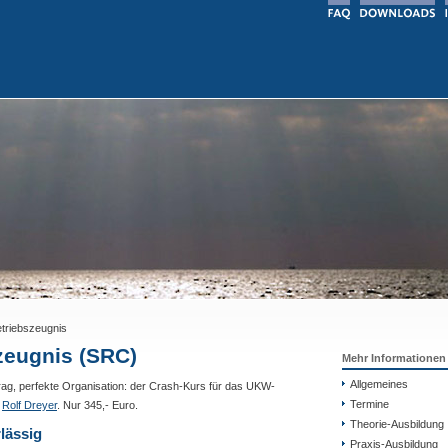
riebszeugnis
eugnis (SRC)
Mehr Informationen
Allgemeines
rag, perfekte Organisation: der Crash-Kurs für das UKW-
Termine
r
Rolf Dreyer
. Nur 345,- Euro.
Theorie-Ausbildung
lässig
Praxis-Ausbildung